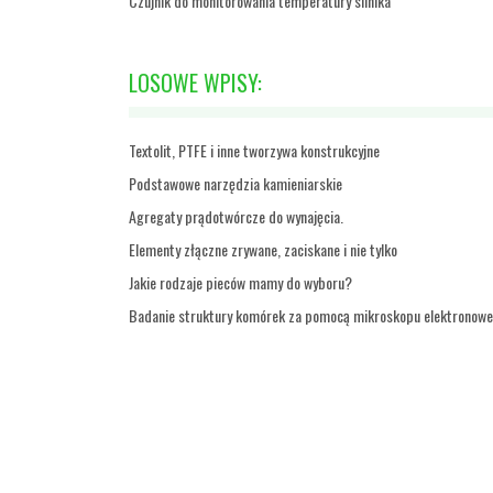
Czujnik do monitorowania temperatury silnika
LOSOWE WPISY:
Textolit, PTFE i inne tworzywa konstrukcyjne
Podstawowe narzędzia kamieniarskie
Agregaty prądotwórcze do wynajęcia.
Elementy złączne zrywane, zaciskane i nie tylko
Jakie rodzaje pieców mamy do wyboru?
Badanie struktury komórek za pomocą mikroskopu elektronow