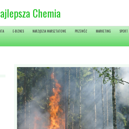
Najlepsza Chemia
ATA
E-BIZNES
NARZĘDZIA WARSZTATOWE
PRZEWÓZ
MARKETING
SPORT