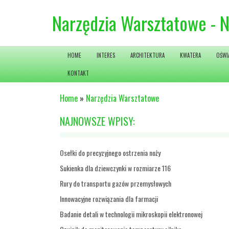
Narzędzia Warsztatowe - 
HOME
INTERES
ARCHITEKTURA
KWATERA
OŚWI
KONTAKT
Home
»
Narzędzia Warsztatowe
NAJNOWSZE WPISY:
Osełki do precyzyjnego ostrzenia noży
Sukienka dla dziewczynki w rozmiarze 116
Rury do transportu gazów przemysłowych
Innowacyjne rozwiązania dla farmacji
Badanie detali w technologii mikroskopii elektronowej