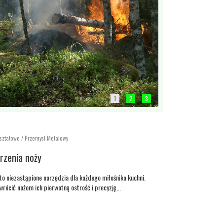
1
2
3
sztatowe / Przemysł Metalowy
rzenia noży
to niezastąpione narzędzia dla każdego miłośnika kuchni.
rócić nożom ich pierwotną ostrość i precyzję...