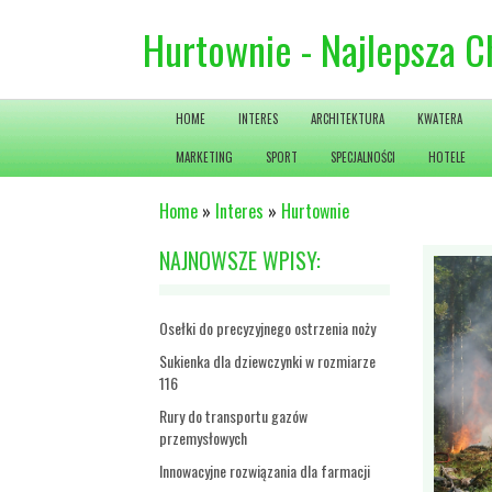
Hurtownie - Najlepsza 
HOME
INTERES
ARCHITEKTURA
KWATERA
MARKETING
SPORT
SPECJALNOŚCI
HOTELE
Home
»
Interes
»
Hurtownie
NAJNOWSZE WPISY:
Osełki do precyzyjnego ostrzenia noży
Sukienka dla dziewczynki w rozmiarze
116
Rury do transportu gazów
przemysłowych
Innowacyjne rozwiązania dla farmacji