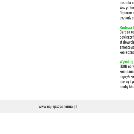
posiada n
Wszystkie
Odporne n
uszkodzen
Budowa h
Bardzo op
powierzch
stalowych
zmontować
konieczno
Wysokiej
EKON od w
kominami.
najwyższe
muszą być
cechy kła
www.najlepszachemia.pl