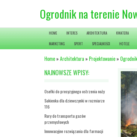
Ogrodnik na terenie Now
HOME
INTERES
ARCHITEKTURA
KWATERA
MARKETING
SPORT
SPECJALNOŚCI
HOTELE
Home
»
Architektura
»
Projektowanie
»
Ogrodnik
NAJNOWSZE WPISY:
Osełki do precyzyjnego ostrzenia noży
Sukienka dla dziewczynki w rozmiarze
116
Rury do transportu gazów
przemysłowych
Innowacyjne rozwiązania dla farmacji