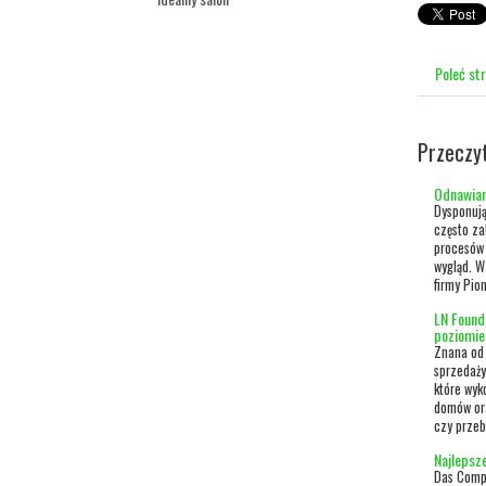
Poleć st
Przeczy
Odnawian
Dysponują
często za
procesów 
wygląd. W
firmy Pion
LN Found
poziomie
Znana od 
sprzedaży
które wyk
domów or
czy przeb
Najlepsz
Das Compa