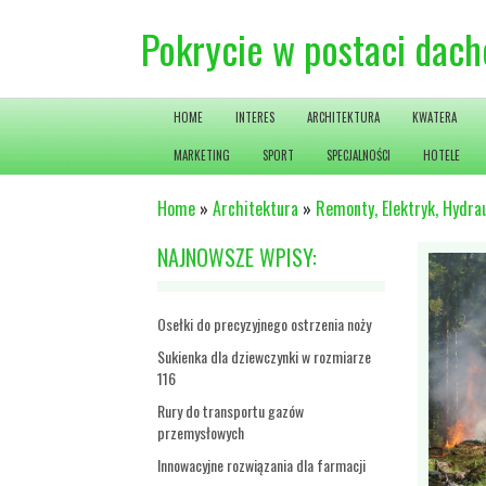
Pokrycie w postaci dac
HOME
INTERES
ARCHITEKTURA
KWATERA
MARKETING
SPORT
SPECJALNOŚCI
HOTELE
Home
»
Architektura
»
Remonty, Elektryk, Hydrau
NAJNOWSZE WPISY:
Osełki do precyzyjnego ostrzenia noży
Sukienka dla dziewczynki w rozmiarze
116
Rury do transportu gazów
przemysłowych
Innowacyjne rozwiązania dla farmacji