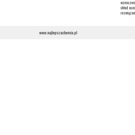
wznoszen
skład aso
rozwiązan
www.najlepszachemia.pl