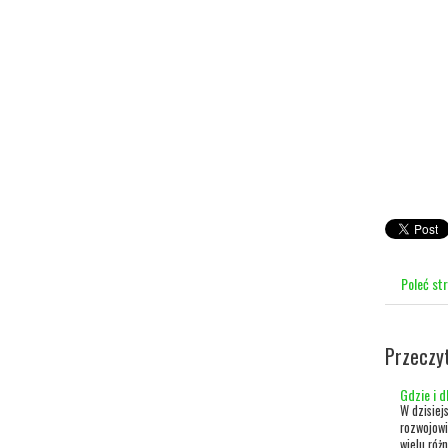
Poleć st
Przeczy
Gdzie i 
W dzisiej
rozwojow
wielu róż