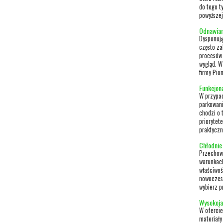
do tego t
powyższej 
Odnawian
Dysponują
często za
procesów 
wygląd. W
firmy Pion
Funkcjon
W przypa
parkowani
chodzi o 
priorytet
praktyczn
Chłodni
Przechowy
warunkac
właściwoś
nowoczes
wybierz p
Wysokoja
W ofercie
materiały