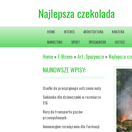
Najlepsza czekolada
HOME
INTERES
ARCHITEKTURA
KWATERA
MARKETING
SPORT
SPECJALNOŚCI
HOTELE
Home
»
E-Biznes
»
Art. Spożywcze
»
Najlepsza cz
NAJNOWSZE WPISY:
Osełki do precyzyjnego ostrzenia noży
Sukienka dla dziewczynki w rozmiarze
116
Rury do transportu gazów
przemysłowych
Innowacyjne rozwiązania dla farmacji