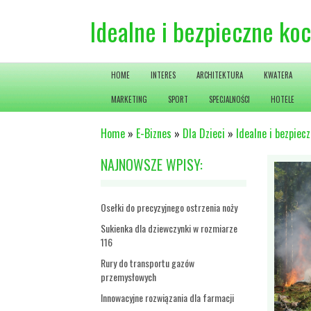
Idealne i bezpieczne ko
HOME
INTERES
ARCHITEKTURA
KWATERA
MARKETING
SPORT
SPECJALNOŚCI
HOTELE
Home
»
E-Biznes
»
Dla Dzieci
»
Idealne i bezpiec
NAJNOWSZE WPISY:
Osełki do precyzyjnego ostrzenia noży
Sukienka dla dziewczynki w rozmiarze
116
Rury do transportu gazów
przemysłowych
Innowacyjne rozwiązania dla farmacji