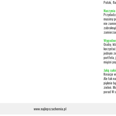
Polski, fl
Naczynia 
Przydadzą
musimy pr
nie zamie
zabraknąć
zamierzam
Wygodne 
Osoby, kt
korzystać
jednym ze
portfela,
mięśni po
Jaką suk
Kreacje w
Ale tak n
pięknie b
zieleń. M
porad W s
www.najlepszachemia.pl