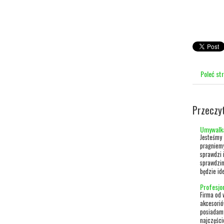
Poleć st
Przeczy
Umywalka
Jesteśmy 
pragniemy
sprawdzi 
sprawdzim
będzie id
Profesjo
Firma od w
akcesorió
posiadamy
najczęści