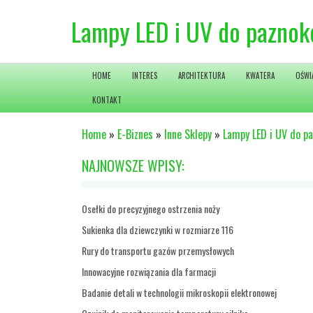
Lampy LED i UV do paznok
HOME
INTERES
ARCHITEKTURA
KWATERA
OŚWI
KONTAKT
Home
»
E-Biznes
»
Inne Sklepy
»
Lampy LED i UV do pa
NAJNOWSZE WPISY:
Osełki do precyzyjnego ostrzenia noży
Sukienka dla dziewczynki w rozmiarze 116
Rury do transportu gazów przemysłowych
Innowacyjne rozwiązania dla farmacji
Badanie detali w technologii mikroskopii elektronowej