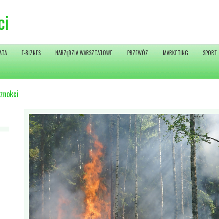
ci
ATA
E-BIZNES
NARZĘDZIA WARSZTATOWE
PRZEWÓZ
MARKETING
SPORT
znokci