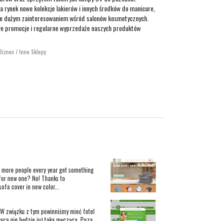
 rynek nowe kolekcje lakierów i innych środków do manicure,
nie dużym zainteresowaniem wśród salonów kosmetycznych.
e promocje i regularne wyprzedaże naszych produktów
Biznes / Inne Sklepy
d more people every year get something
t for new one? No! Thanks to
ofa cover in new color...
 W związku z tym powinniśmy mieć fotel
raca nie będzie już taka męcząca. Poza