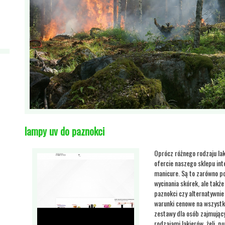
lampy uv do paznokci
Oprócz różnego rodzaju lak
ofercie naszego sklepu in
manicure. Są to zarówno pod
wycinania skórek, ale tak
paznokci czy alternatywni
warunki cenowe na wszystk
zestawy dla osób zajmujący
rodzajami lakierów, żeli, 