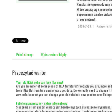
Regularnie wprowadzamy na
które cieszą się szczegól
Zapewniamy bardzo ciekaw
przez inetrnet.
2020-01-23
|
Kategoria: E-
Poleć stronę
Wpis zawiera błędy
Przeczytać warto:
Your old IKEA sofa can look like new!
Are you an owner of some piece of IKEA furniture? Probably you are, more an
from IKEA. But furniture during years get dirty. Do we really need to change i
www.soferia.co.uk you can change your old sofa into new, modern one. Ektorp s
Fotel ergonomiczny - sklep internetowy
Siedzenie osiem godzin w pracy jest bardzo męczące dla naszego kręgosłupa.
ergonomiczny, który doskonale spełnia swoją funkcję. Dzięki niemu siedząca p