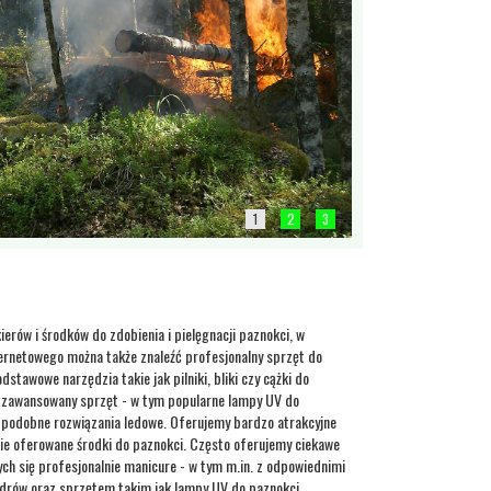
1
2
3
ierów i środków do zdobienia i pielęgnacji paznokci, w
ternetowego można także znaleźć profesjonalny sprzęt do
stawowe narzędzia takie jak pilniki, bliki czy cążki do
że zawansowany sprzęt - w tym popularne lampy UV do
e podobne rozwiązania ledowe. Oferujemy bardzo atrakcyjne
ie oferowane środki do paznokci. Często oferujemy ciekawe
ch się profesjonalnie manicure - w tym m.in. z odpowiednimi
pudrów oraz sprzętem takim jak lampy UV do paznokci.