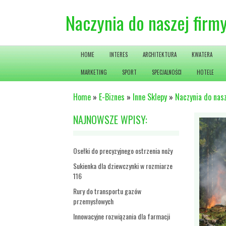
Naczynia do naszej firm
HOME
INTERES
ARCHITEKTURA
KWATERA
MARKETING
SPORT
SPECJALNOŚCI
HOTELE
Home
»
E-Biznes
»
Inne Sklepy
»
Naczynia do nasz
NAJNOWSZE WPISY:
Osełki do precyzyjnego ostrzenia noży
Sukienka dla dziewczynki w rozmiarze
116
Rury do transportu gazów
przemysłowych
Innowacyjne rozwiązania dla farmacji