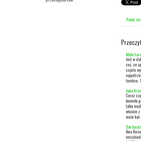
Poleć st
Przeczy
Małe tor
Jest w st
coś, co s
często wy
najpotrze
torebce. T
Jaka fir
Coraz czę
kominki g
tylko moż
właśnie z
może być
Die best
Ikea Bez
verschied