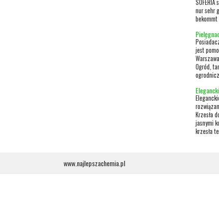
SOFERIA s
nur sehr 
bekommt n
Pielęgnac
Posiadacz
jest pomo
Warszawa 
Ogród, ta
ogrodnicz
Eleganck
Elegancki
rozwiązan
Krzesła d
jasnymi k
krzesła te
www.najlepszachemia.pl