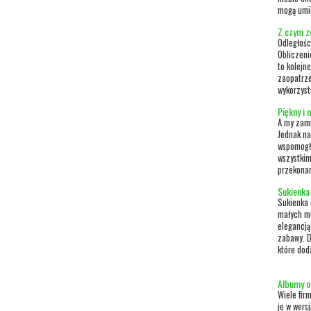
mogą umie
Z czym z
Odległośc
Obliczeni
to kolejne
zaopatrze
wykorzystu
Piękny i
A my zam
Jednak na
wspomogła
wszystkim
przekonam
Sukienka
Sukienka 
małych mo
elegancją
zabawy. D
które doda
Albumy o
Wiele fir
je w wers