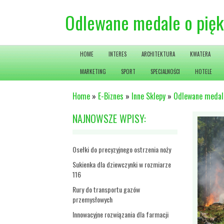
Odlewane medale o pię
HOME
INTERES
ARCHITEKTURA
KWATERA
MARKETING
SPORT
SPECJALNOŚCI
HOTELE
Home
»
E-Biznes
»
Inne Sklepy
»
Odlewane medale
NAJNOWSZE WPISY:
Osełki do precyzyjnego ostrzenia noży
Sukienka dla dziewczynki w rozmiarze
116
Rury do transportu gazów
przemysłowych
Innowacyjne rozwiązania dla farmacji