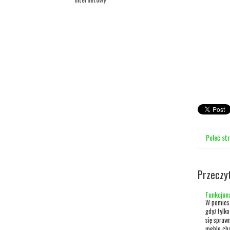
Poleć st
Przeczy
Funkcjon
W pomies
gdyż tylk
się spraw
meble cha