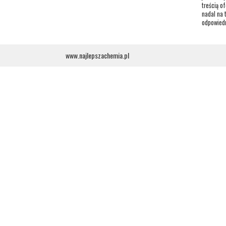
treścią o
nadal na 
odpowiedn
www.najlepszachemia.pl