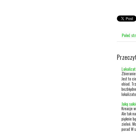
Poleć st
Przeczy
Lokaliza
Zbieranie
Jest to c
obiad. Tr
bezbłędne
lokalizato
Jaką suk
Kreacje w
Ale tak n
pięknie b
zieleń. M
porad W s