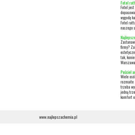
Fotel rat
Fotel jes
dopasowan
wygodę ka
Fotel rat
naszego s
Najlepsz
Zastanawi
firmy? Za
estetyczn
tak, koni
Warszawa 
Pościel a
Wiele osó
rozmaite 
trzeba wy
jedną trz
komfort o
www.najlepszachemia.pl