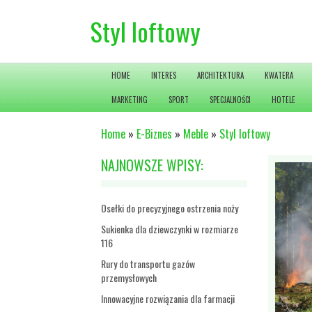
Styl loftowy
HOME
INTERES
ARCHITEKTURA
KWATERA
MARKETING
SPORT
SPECJALNOŚCI
HOTELE
Home
»
E-Biznes
»
Meble
»
Styl loftowy
NAJNOWSZE WPISY:
Osełki do precyzyjnego ostrzenia noży
Sukienka dla dziewczynki w rozmiarze
116
Rury do transportu gazów
przemysłowych
Innowacyjne rozwiązania dla farmacji