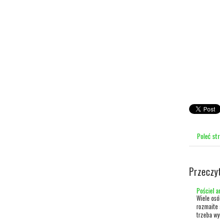
Poleć st
Przeczy
Pościel a
Wiele osó
rozmaite 
trzeba wy