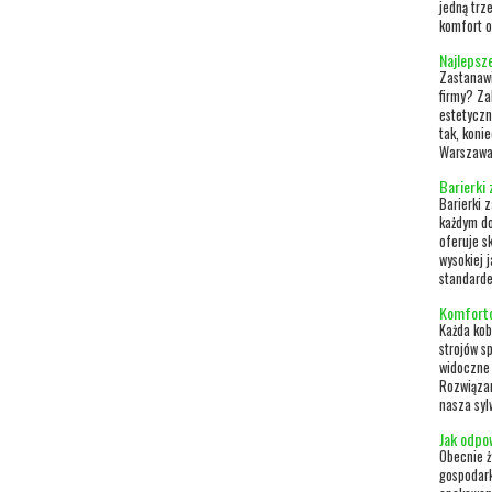
jedną trz
komfort o
Najlepsz
Zastanawi
firmy? Za
estetyczn
tak, koni
Warszawa 
Barierki
Barierki 
każdym do
oferuje s
wysokiej 
standard
Komforto
Każda kob
strojów sp
widoczne 
Rozwiązan
nasza syl
Jak odpo
Obecnie ż
gospodark