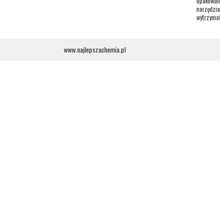
opakowani
narzędzia
wytrzymał
www.najlepszachemia.pl