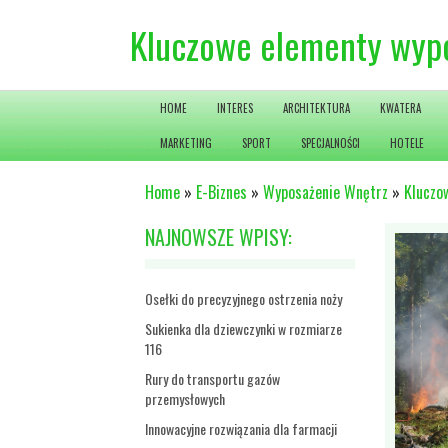
Kluczowe elementy wypos
HOME
INTERES
ARCHITEKTURA
KWATERA
MARKETING
SPORT
SPECJALNOŚCI
HOTELE
Home
»
E-Biznes
»
Wyposażenie Wnętrz
»
Kluczo
NAJNOWSZE WPISY:
Osełki do precyzyjnego ostrzenia noży
Sukienka dla dziewczynki w rozmiarze
116
Rury do transportu gazów
przemysłowych
Innowacyjne rozwiązania dla farmacji