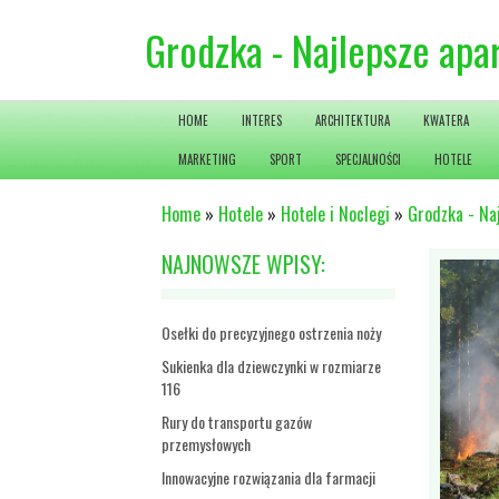
Grodzka - Najlepsze ap
HOME
INTERES
ARCHITEKTURA
KWATERA
MARKETING
SPORT
SPECJALNOŚCI
HOTELE
Home
»
Hotele
»
Hotele i Noclegi
»
Grodzka - Na
NAJNOWSZE WPISY:
Osełki do precyzyjnego ostrzenia noży
Sukienka dla dziewczynki w rozmiarze
116
Rury do transportu gazów
przemysłowych
Innowacyjne rozwiązania dla farmacji