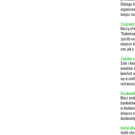
Dlatego t
organizow
miejsc na
Zorganiz
Naszą ofe
"Rakietow
zjazdy oa
miejsce d
cen jak u
Zamów sa
Sale i ko
eventów z
komfort w
się w cen
restaurac
Doskonał
Masz prob
bankietów
w doskona
miejsca n
doskonały
Hotel dla
Jeżeli ch