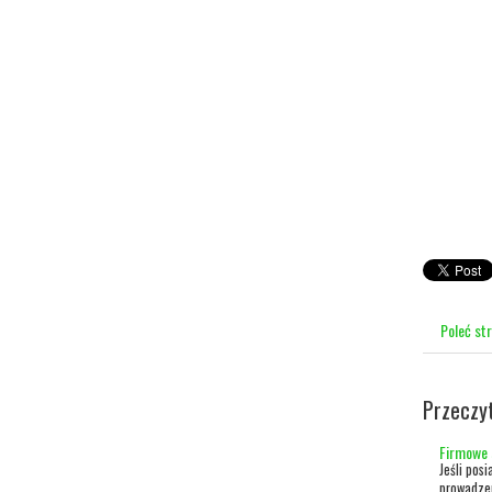
Poleć st
Przeczy
Firmowe 
Jeśli pos
prowadzen