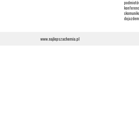
podmiotów
konferenc
skomuniko
dojazdem,
www.najlepszachemia.pl