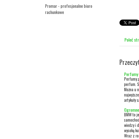
Promar - profesjonalne biuro
rachunkowe
Poleć st
Przeczy
Perfumy 
Perfumy.p
perfum. S
Można u n
najwyższe
artykuły 
Ogromne 
BMW to je
samochodó
wiedzy i 
wysoką ku
Wraz z ro