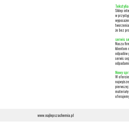
Tekstylia
Sklep int
w przystę
wyposażen
tworzenia
że bez pro
serwis se
Nasza fir
klientom 
odpadów p
serwis se
odpadami.
Nowy spr
W ofercie
najwyższe
pierwszej
materiały
oferujemy
www.najlepszachemia.pl