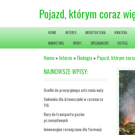
Pojazd, którym coraz wi
HOME
INTERES
ARCHITEKTURA
KWATERA
MARKETING
SPORT
SPECJALNOŚCI
HOTELE
Home
»
Interes
»
Ekologia
»
Pojazd, którym coraz
NAJNOWSZE WPISY:
Osełki do precyzyjnego ostrzenia noży
Sukienka dla dziewczynki w rozmiarze
116
Rury do transportu gazów
przemysłowych
Innowacyjne rozwiązania dla farmacji