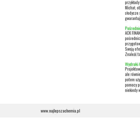
przykłady
Michał, o
słodycze 
gwarantuj
Pośredni
ACK FINAN
pośrednic
przygotow
Swoją ofe
Znaleźć t
Wydruki 
Projektow
ale równi
potem uży
pomocy pr
niekiedy 
www.najlepszachemia.pl