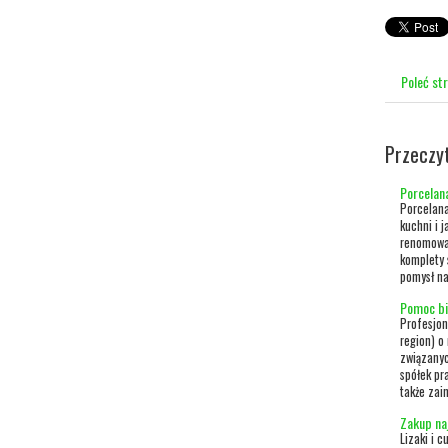
Poleć st
Przeczy
Porcelana
Porcelana
kuchni i 
renomowan
komplety 
pomysł na
Pomoc bi
Profesjon
region) o
związanyc
spółek p
także zai
Zakup na
Lizaki i c