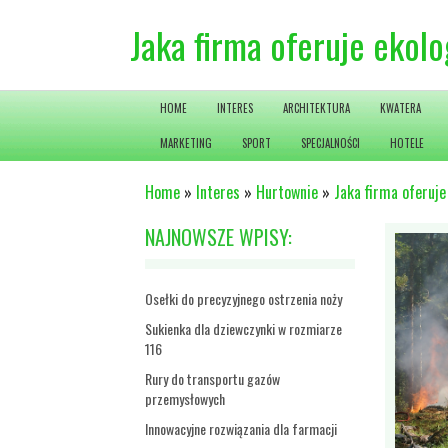
Jaka firma oferuje ekol
HOME
INTERES
ARCHITEKTURA
KWATERA
MARKETING
SPORT
SPECJALNOŚCI
HOTELE
Home
»
Interes
»
Hurtownie
»
Jaka firma oferuje
NAJNOWSZE WPISY:
Osełki do precyzyjnego ostrzenia noży
Sukienka dla dziewczynki w rozmiarze
116
Rury do transportu gazów
przemysłowych
Innowacyjne rozwiązania dla farmacji