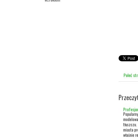
Poleć st
Przeczy
Profesjo
Popularn
modelowan
tłuszczu.
miasta pr
właśnie re