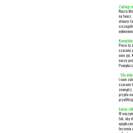
Zabiegi n
Nasza kli
na twarz.
otwarci t
szczególn
wykonywan
Kompleks
Piersi to
czasami p
nimi żyć.
nasze poż
Powiększan
Dla dobr
I nam zal
czasami t
zewnątrz,
przyda na
przefiltru
botox zl
W naszym 
tak, aby 
upiększan
leczenie 