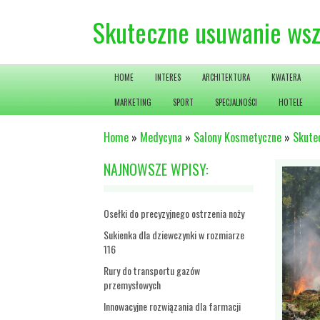
Skuteczne usuwanie wsz
HOME
INTERES
ARCHITEKTURA
KWATERA
MARKETING
SPORT
SPECJALNOŚCI
HOTELE
Home
»
Medycyna
»
Salony Kosmetyczne
»
Skute
NAJNOWSZE WPISY:
Osełki do precyzyjnego ostrzenia noży
Sukienka dla dziewczynki w rozmiarze
116
Rury do transportu gazów
przemysłowych
Innowacyjne rozwiązania dla farmacji