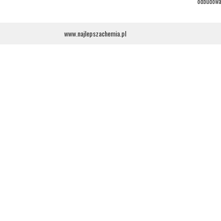
odbudowa 
www.najlepszachemia.pl