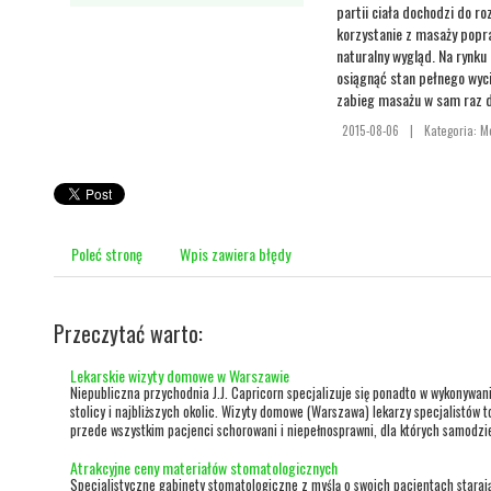
partii ciała dochodzi do ro
korzystanie z masaży popra
naturalny wygląd. Na rynku
osiągnąć stan pełnego wyc
zabieg masażu w sam raz dl
2015-08-06
|
Kategoria: 
Poleć stronę
Wpis zawiera błędy
Przeczytać warto:
Lekarskie wizyty domowe w Warszawie
Niepubliczna przychodnia J.J. Capricorn specjalizuje się ponadto w wykonywa
stolicy i najbliższych okolic. Wizyty domowe (Warszawa) lekarzy specjalistów t
przede wszystkim pacjenci schorowani i niepełnosprawni, dla których samodziel
Atrakcyjne ceny materiałów stomatologicznych
Specjalistyczne gabinety stomatologiczne z myślą o swoich pacjentach starają