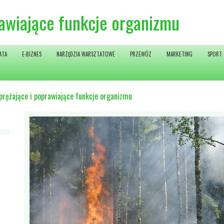
rawiające funkcje organizmu
ATA
E-BIZNES
NARZĘDZIA WARSZTATOWE
PRZEWÓZ
MARKETING
SPORT
prężające i poprawiające funkcje organizmu