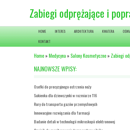
Zabiegi odprężające i pop
HOME
INTERES
ARCHITEKTURA
KWATERA
OŚWI
KONTAKT
Home
»
Medycyna
»
Salony Kosmetyczne
»
Zabiegi od
NAJNOWSZE WPISY:
Osełki do precyzyjnego ostrzenia noży
Sukienka dla dziewczynki w rozmiarze 116
Rury do transportu gazów przemysłowych
Innowacyjne rozwiązania dla farmacji
Badanie detali w technologii mikroskopii elektronowej