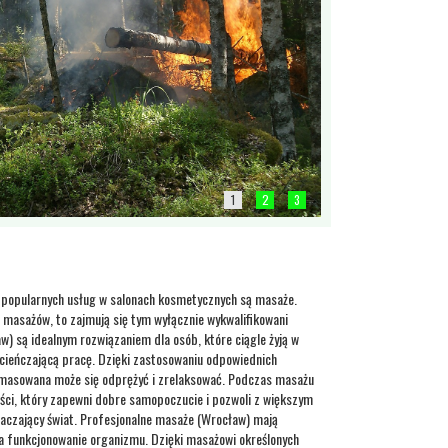
1
2
3
o popularnych usług w salonach kosmetycznych są masaże.
e masażów, to zajmują się tym wyłącznie wykwalifikowani
aw) są idealnym rozwiązaniem dla osób, które ciągle żyją w
ycieńczającą pracę. Dzięki zastosowaniu odpowiednich
masowana może się odprężyć i zrelaksować. Podczas masażu
ści, który zapewni dobre samopoczucie i pozwoli z większym
czający świat. Profesjonalne masaże (Wrocław) mają
a funkcjonowanie organizmu. Dzięki masażowi określonych