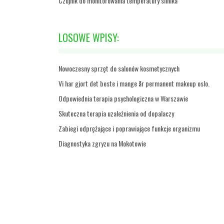
Czujnik do monitorowania temperatury silnika
LOSOWE WPISY:
Nowoczesny sprzęt do salonów kosmetycznych
Vi har gjort det beste i mange år permanent makeup oslo.
Odpowiednia terapia psychologiczna w Warszawie
Skuteczna terapia uzależnienia od dopalaczy
Zabiegi odprężające i poprawiające funkcje organizmu
Diagnostyka zgryzu na Mokotowie