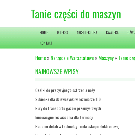
Tanie części do maszyn
HOME
INTERES
ARCHITEKTURA
KWATERA
OŚWI
KONTAKT
Home
»
Narzędzia Warsztatowe
»
Maszyny
»
Tanie cz
NAJNOWSZE WPISY:
Osełki do precyzyjnego ostrzenia noży
Sukienka dla dziewczynki w rozmiarze 116
Rury do transportu gazów przemysłowych
Innowacyjne rozwiązania dla farmacji
Badanie detali w technologii mikroskopii elektronowej