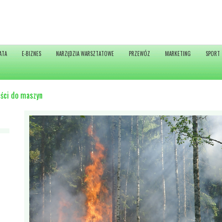
ATA
E-BIZNES
NARZĘDZIA WARSZTATOWE
PRZEWÓZ
MARKETING
SPORT
ęści do maszyn