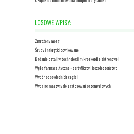
Czujnik do monitorowania temperatury silnika
LOSOWE WPISY:
Zmrożony mózg
Śruby i nakrętki ocynkowane
Badanie detali w technologii mikroskopii elektronowej
Węże farmaceutyczne - certyfikaty i bezpieczeństwo
Wybór odpowiednich części
Wydajne maszyny do zastosowań przemysłowych