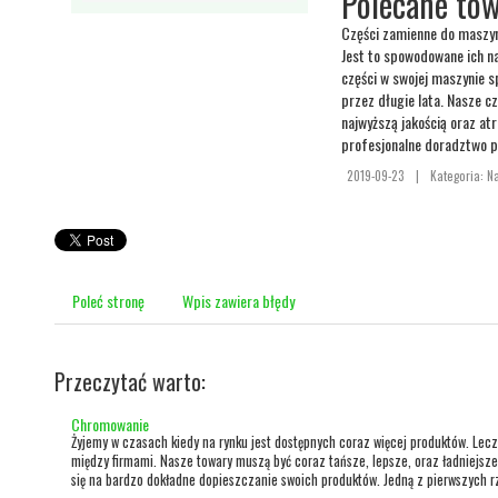
Polecane tow
Części zamienne do maszyn
Jest to spowodowane ich n
części w swojej maszynie s
przez długie lata. Nasze c
najwyższą jakością oraz atr
profesjonalne doradztwo 
2019-09-23
|
Kategoria: N
Poleć stronę
Wpis zawiera błędy
Przeczytać warto:
Chromowanie
Żyjemy w czasach kiedy na rynku jest dostępnych coraz więcej produktów. Lec
między firmami. Nasze towary muszą być coraz tańsze, lepsze, oraz ładniejsze
się na bardzo dokładne dopieszczanie swoich produktów. Jedną z pierwszych rz