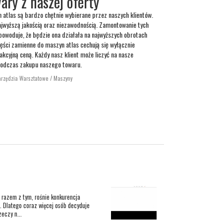
ary z naszej oferty
 atlas są bardzo chętnie wybierane przez naszych klientów.
ajwyższą jakością oraz niezawodnością. Zamontowanie tych
powoduje, że będzie ona działała na najwyższych obrotach
zęści zamienne do maszyn atlas cechują się wyłącznie
akcyjną ceną. Każdy nasz klient może liczyć na nasze
podczas zakupu naszego towaru.
arzędzia Warsztatowe / Maszyny
z razem z tym, rośnie konkurencja
. Dlatego coraz więcej osób decyduje
eczy n...