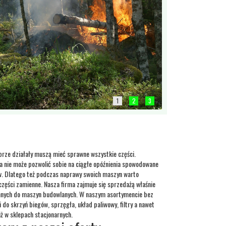
1
2
3
rze działały muszą mieć sprawne wszystkie części.
nie może pozwolić sobie na ciągłe opóźnienia spowodowane
w. Dlatego też podczas naprawy swoich maszyn warto
zęści zamienne. Nasza firma zajmuje się sprzedażą właśnie
iennych do maszyn budowlanych. W naszym asortymencie bez
 do skrzyń biegów, sprzęgła, układ paliwowy, filtry a nawet
niż w sklepach stacjonarnych.