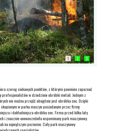
1
2
3
iera szereg ciekawych punktów, z którymi powinien zapoznać
cy profesjonalistów w dziedzinie obróbki metali. Jednym z
rych nie można przejść obojętnie jest obróbka cnc. Dzięki
skupionym w parku maszyn posiadanym przez firmę
iejsza i dokładniejsza obróbka cnc. Firma przed kilku laty
nych i znacznie unowocześniła wspominany park maszynowy.
ali na najwyższym poziomie. Cały park maszynowy
świadczonych specjalistów.