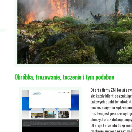
Obróbka, frezowanie, toczenie i tym podobne
Oferta firmy ZM Toruń zaw
się każdy klient poszukują
takowych punktów, obok któ
nowoczesnym urządzeniom 
możliwa jest jeszcze wydajn
skorzystała z dotacji unij
Oferuje teraz obróbkę met
obsługiwany jest przez do