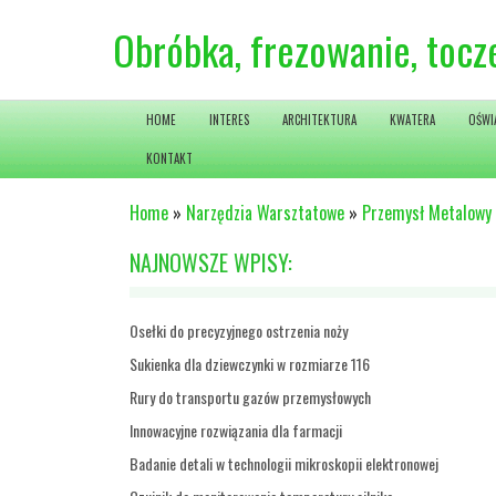
Obróbka, frezowanie, tocz
HOME
INTERES
ARCHITEKTURA
KWATERA
OŚWI
KONTAKT
Home
»
Narzędzia Warsztatowe
»
Przemysł Metalowy
NAJNOWSZE WPISY:
Osełki do precyzyjnego ostrzenia noży
Sukienka dla dziewczynki w rozmiarze 116
Rury do transportu gazów przemysłowych
Innowacyjne rozwiązania dla farmacji
Badanie detali w technologii mikroskopii elektronowej