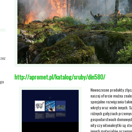
rzez
http://apromet.pl/katalog/sruby/din580/
ego
Nowoczesne produkty złącz
naszej ofercie można znale
specjalne rozwiązania taki
wkręty oraz wiele innych. 
różnych gałęziach przemys
gospodarstwach domowych. 
nity czy nitonakrętki są 
innych materiałów przemysł