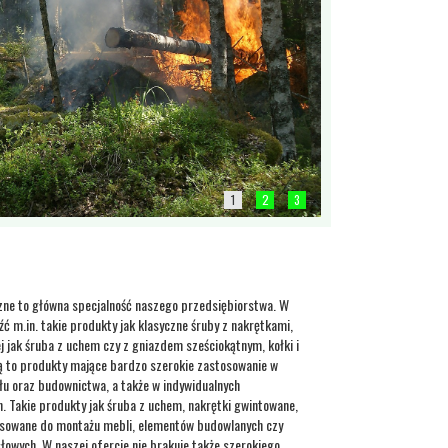
1
2
3
ne to główna specjalność naszego przedsiębiorstwa. W
źć m.in. takie produkty jak klasyczne śruby z nakrętkami,
ej jak śruba z uchem czy z gniazdem sześciokątnym, kołki i
Są to produkty mające bardzo szerokie zastosowanie w
łu oraz budownictwa, a także w indywidualnych
Takie produkty jak śruba z uchem, nakrętki gwintowane,
stosowane do montażu mebli, elementów budowlanych czy
owych. W naszej ofercie nie brakuje także szerokiego