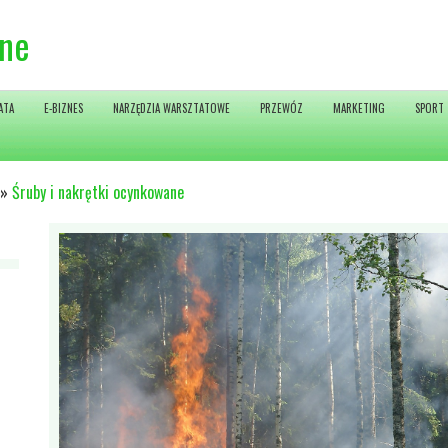
ane
ATA
E-BIZNES
NARZĘDZIA WARSZTATOWE
PRZEWÓZ
MARKETING
SPORT
»
Śruby i nakrętki ocynkowane