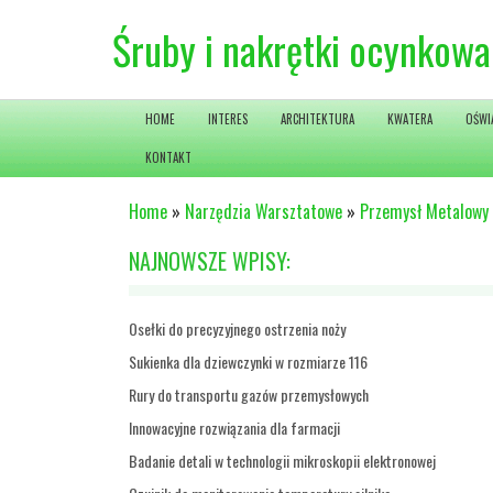
Śruby i nakrętki ocynkow
HOME
INTERES
ARCHITEKTURA
KWATERA
OŚWI
KONTAKT
Home
»
Narzędzia Warsztatowe
»
Przemysł Metalowy
NAJNOWSZE WPISY:
Osełki do precyzyjnego ostrzenia noży
Sukienka dla dziewczynki w rozmiarze 116
Rury do transportu gazów przemysłowych
Innowacyjne rozwiązania dla farmacji
Badanie detali w technologii mikroskopii elektronowej