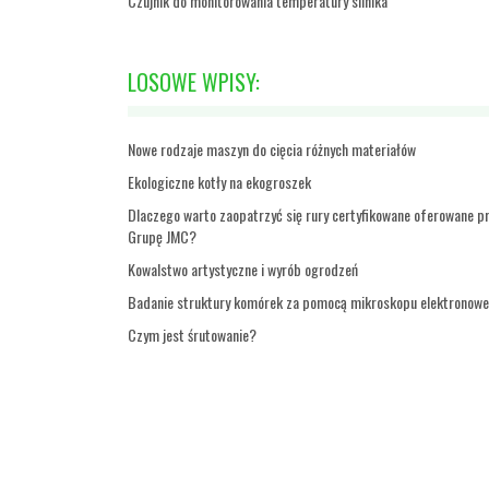
Czujnik do monitorowania temperatury silnika
LOSOWE WPISY:
Nowe rodzaje maszyn do cięcia różnych materiałów
Ekologiczne kotły na ekogroszek
Dlaczego warto zaopatrzyć się rury certyfikowane oferowane p
Grupę JMC?
Kowalstwo artystyczne i wyrób ogrodzeń
Badanie struktury komórek za pomocą mikroskopu elektronow
Czym jest śrutowanie?