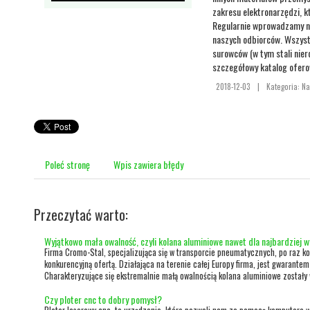
zakresu elektronarzędzi, 
Regularnie wprowadzamy n
naszych odbiorców. Wszystk
surowców (w tym stali nier
szczegółowy katalog ofer
2018-12-03
|
Kategoria: N
Poleć stronę
Wpis zawiera błędy
Przeczytać warto:
Wyjątkowo mała owalność, czyli kolana aluminiowe nawet dla najbardziej 
Firma Cromo-Stal, specjalizująca się w transporcie pneumatycznych, po raz ko
konkurencyjną ofertą. Działająca na terenie całej Europy firma, jest gwarantem
Charakteryzujące się ekstremalnie małą owalnością kolana aluminiowe zostały 
Czy ploter cnc to dobry pomysł?