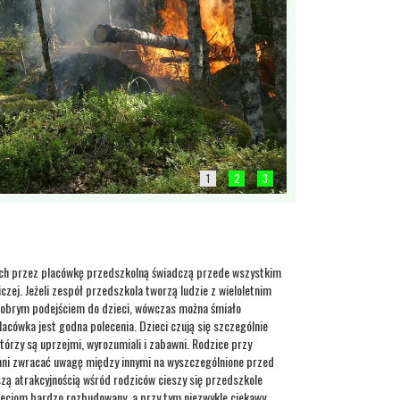
1
2
3
ych przez placówkę przedszkolną świadczą przede wszystkim
czej. Jeżeli zespół przedszkola tworzą ludzie z wieloletnim
dobrym podejściem do dzieci, wówczas można śmiało
lacówka jest godna polecenia. Dzieci czują się szczególnie
którzy są uprzejmi, wyrozumiali i zabawni. Rodzice przy
ni zwracać uwagę między innymi na wyszczególnione przed
ą atrakcyjnością wśród rodziców cieszy się przedszkole
zieciom bardzo rozbudowany, a przy tym niezwykle ciekawy