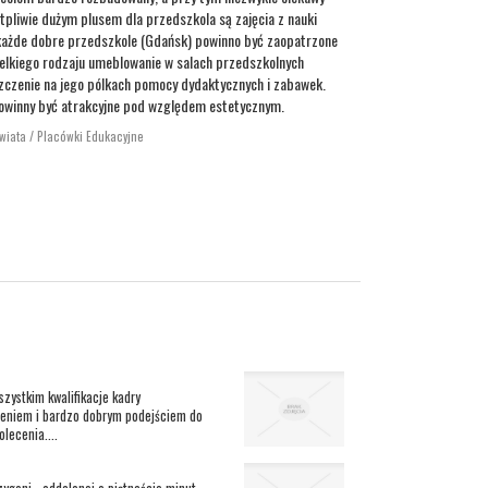
pliwie dużym plusem dla przedszkola są zajęcia z nauki
każde dobre przedszkole (Gdańsk) powinno być zaopatrzone
elkiego rodzaju umeblowanie w salach przedszkolnych
zczenie na jego pólkach pomocy dydaktycznych i zabawek.
owinny być atrakcyjne pod względem estetycznym.
świata / Placówki Edukacyjne
zystkim kwalifikacje kadry
czeniem i bardzo dobrym podejściem do
lecenia....