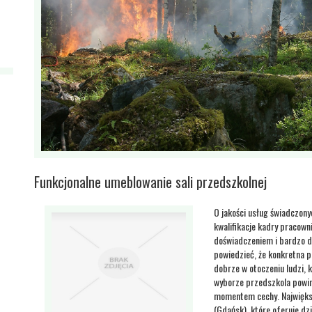
Funkcjonalne umeblowanie sali przedszkolnej
O jakości usług świadczon
kwalifikacje kadry pracowni
doświadczeniem i bardzo 
powiedzieć, że konkretna p
dobrze w otoczeniu ludzi, 
wyborze przedszkola powin
momentem cechy. Największ
(Gdańsk), które oferuje d