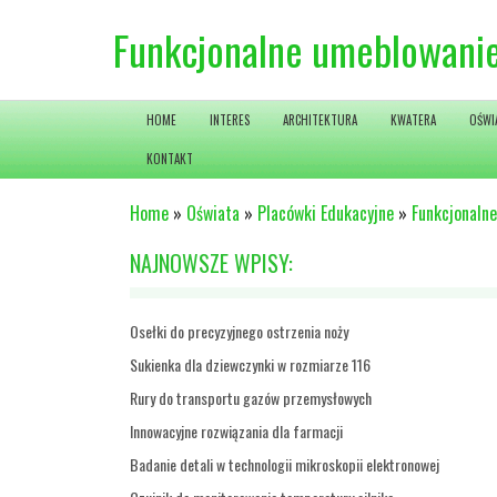
Funkcjonalne umeblowanie 
HOME
INTERES
ARCHITEKTURA
KWATERA
OŚWI
KONTAKT
Home
»
Oświata
»
Placówki Edukacyjne
»
Funkcjonalne
NAJNOWSZE WPISY:
Osełki do precyzyjnego ostrzenia noży
Sukienka dla dziewczynki w rozmiarze 116
Rury do transportu gazów przemysłowych
Innowacyjne rozwiązania dla farmacji
Badanie detali w technologii mikroskopii elektronowej