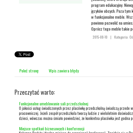
program edukacyjny. Niewąt
języków obcych. Poza tym 
w funkcjonalne meble. Wsz
powinno pozwolić na umies
Oprócz tego meble takie p
2015-08-10
|
Kategoria: O
Poleć stronę
Wpis zawiera błędy
Przeczytać warto:
Funkcjonalne umeblowanie sali przedszkolnej
O jakości usług świadczonych przez placówkę przedszkolną świadczą przede ws
pracowniczej. Jeżeli zespół przedszkola tworzą ludzie z wieloletnim doświad
dzieci, wówczas można śmiało powiedzieć, że konkretna placówka jest godna po
Miejsce spotkań biznesowych i konferencji