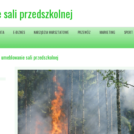
sali przedszkolnej
ATA
E-BIZNES
NARZĘDZIA WARSZTATOWE
PRZEWÓZ
MARKETING
SPORT
 umeblowanie sali przedszkolnej