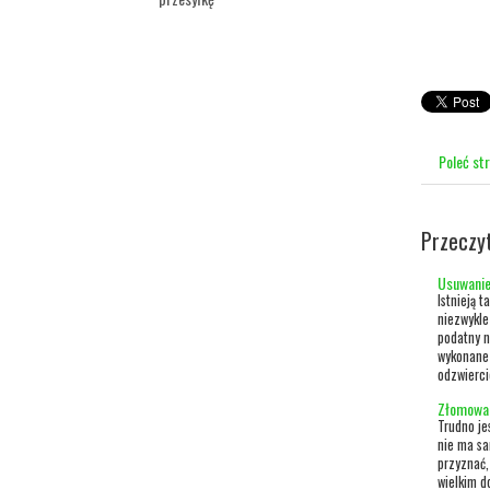
Poleć st
Przeczy
Usuwanie
Istnieją 
niezwykle
podatny n
wykonane 
odzwierci
Złomowan
Trudno je
nie ma sa
przyznać,
wielkim d