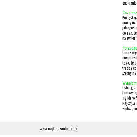
zasługuje 
Bezpiecz
Korzystaj
mamy nadz
jakiegoś 
do nas. J
na rynku i
Porządne 
Coraz wię
niespraw
tego, że p
trzeba co
strony na 
Wynajem 
Usługą, z
tani wyna
się biuro 
Najczęści
większą i
www.najlepszachemia.pl