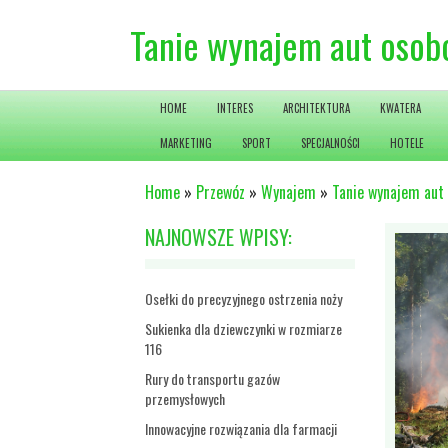
Tanie wynajem aut osob
HOME
INTERES
ARCHITEKTURA
KWATERA
MARKETING
SPORT
SPECJALNOŚCI
HOTELE
Home
»
Przewóz
»
Wynajem
»
Tanie wynajem aut
NAJNOWSZE WPISY:
Osełki do precyzyjnego ostrzenia noży
Sukienka dla dziewczynki w rozmiarze
116
Rury do transportu gazów
przemysłowych
Innowacyjne rozwiązania dla farmacji