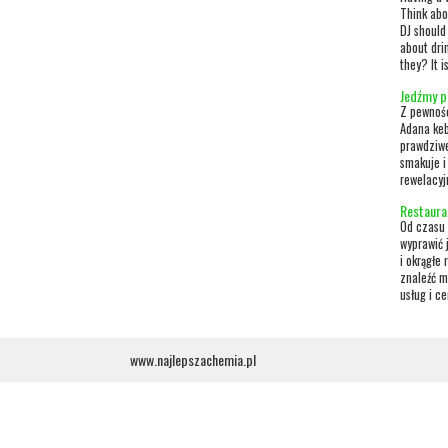
Think abo
DJ should
about dri
they? It i
Jedźmy p
Z pewnośc
Adana ke
prawdziwe
smakuje i
rewelacyj
Restaurac
Od czasu 
wyprawić 
i okrągłe 
znaleźć m
usług i ce
www.najlepszachemia.pl