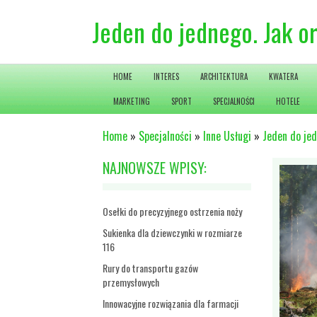
Jeden do jednego. Jak or
HOME
INTERES
ARCHITEKTURA
KWATERA
MARKETING
SPORT
SPECJALNOŚCI
HOTELE
Home
»
Specjalności
»
Inne Usługi
»
Jeden do jed
NAJNOWSZE WPISY:
Osełki do precyzyjnego ostrzenia noży
Sukienka dla dziewczynki w rozmiarze
116
Rury do transportu gazów
przemysłowych
Innowacyjne rozwiązania dla farmacji