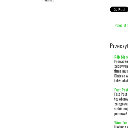
Poleć st
Przeczy
Rób bizn
Prowadzen
zdobywani
firma mus
Dlatego w
także obsł
Fast Post
Fast Post 
też ofero
zalogowan
siebie na
ponieważ 
Wine for 
Having a 