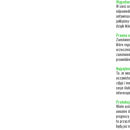
Wygodne 
W sieci o
odpowiedn
antywirus
jakbyśmy 
dzięki kt
Prawna o
Zamówieni
które reg
orzecznic
zamówień 
prawników
Najpiękni
To, że we
oczywiste
zdjęć i i
sesje ślu
interesuj
Produkcj
Wiele osó
uważnie ś
prognozy 
to przysz
będą już 