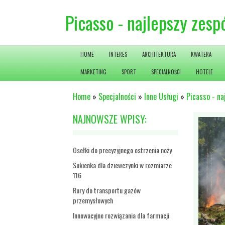
Picasso - najlepszy zesp
HOME
INTERES
ARCHITEKTURA
KWATERA
MARKETING
SPORT
SPECJALNOŚCI
HOTELE
Home
»
Specjalności
»
Inne Usługi
»
Picasso - na
NAJNOWSZE WPISY:
Osełki do precyzyjnego ostrzenia noży
Sukienka dla dziewczynki w rozmiarze
116
Rury do transportu gazów
przemysłowych
Innowacyjne rozwiązania dla farmacji