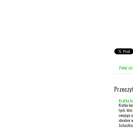
Poleć st
Przeczy
Kratka ka
Kratka ka
tych, któ
swojego o
idealnie w
Schachtab