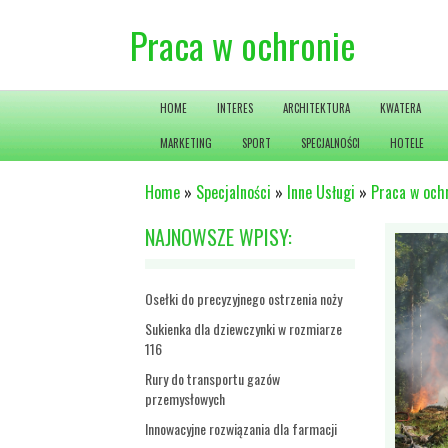
Praca w ochronie
HOME
INTERES
ARCHITEKTURA
KWATERA
MARKETING
SPORT
SPECJALNOŚCI
HOTELE
Home
»
Specjalności
»
Inne Usługi
»
Praca w och
NAJNOWSZE WPISY:
Osełki do precyzyjnego ostrzenia noży
Sukienka dla dziewczynki w rozmiarze
116
Rury do transportu gazów
przemysłowych
Innowacyjne rozwiązania dla farmacji