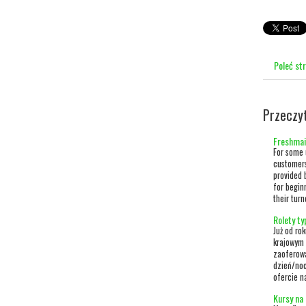
Poleć st
Przeczy
Freshmail
For some 
customers
provided 
for begin
their tur
Rolety ty
Już od ro
krajowym 
zaoferowa
dzień/noc
ofercie n
Kursy na