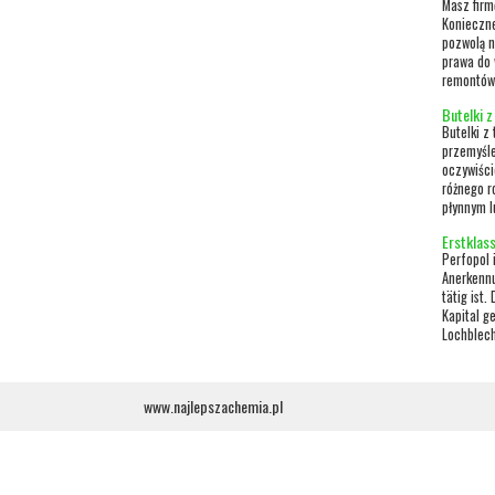
Masz firm
Konieczne
pozwolą n
prawa do 
remontów 
Butelki 
Butelki z
przemyśl
oczywiści
różnego r
płynnym l
Erstklas
Perfopol 
Anerkennu
tätig ist
Kapital g
Lochblech
www.najlepszachemia.pl