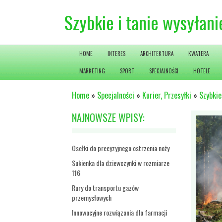
Szybkie i tanie wysyłani
HOME
INTERES
ARCHITEKTURA
KWATERA
MARKETING
SPORT
SPECJALNOŚCI
HOTELE
Home
»
Specjalności
»
Kurier, Przesyłki
»
Szybkie
NAJNOWSZE WPISY:
Osełki do precyzyjnego ostrzenia noży
Sukienka dla dziewczynki w rozmiarze
116
Rury do transportu gazów
przemysłowych
Innowacyjne rozwiązania dla farmacji