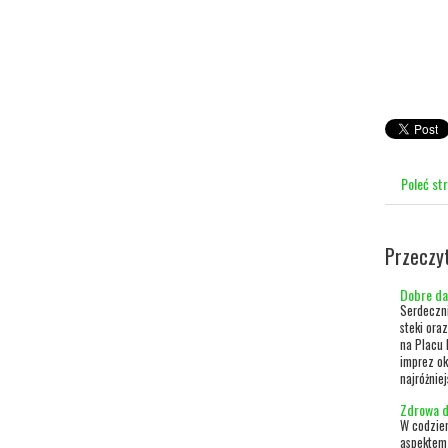
Poleć st
Przeczy
Dobre da
Serdeczni
steki ora
na Placu 
imprez ok
najróżnie
Zdrowa d
W codzien
aspektem 