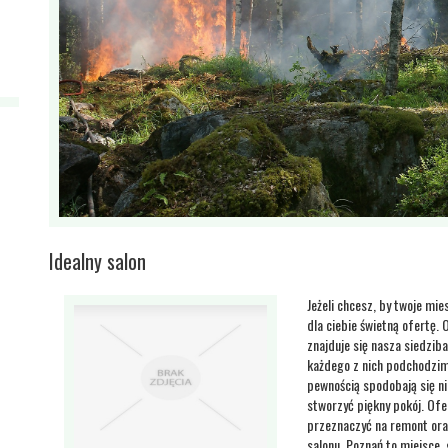
Idealny salon
Jeżeli chcesz, by twoje mi
dla ciebie świetną ofertę.
znajduje się nasza siedzib
każdego z nich podchodzimy
pewnością spodobają się nie
stworzyć piękny pokój. Of
przeznaczyć na remont oraz 
salonu, Poznań to miejsce,