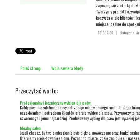
zapoznaj się z ofertą dokł
Tworzymy projektt uzywajac
korzysta wiele klientów i k
miejsce idealne do spotkań 
2019-12-06
|
Kategoria: Ar
Poleć stronę
Wpis zawiera błędy
Przeczytać warto:
Profesjonalny i bezpieczny wybieg dla psów
Każdy pies, niezależnie od rasy potrzebuje odpowiedniego ruchu. Dlatego fi
oczekiwaniom i potrzebom klientów oferuje wybieg dla psów. Przysporzy to ra
czworonoga i jemu najbardziej. Produkowany wybieg dla psów jest wysokiej jakoś
Idealny salon
Jeżeli chcesz, by twoje mieszkanie było piękne, nowoczesne oraz funkcjonalne
Oferujemy projektowanie salonu, Poznań to miasto, gdzie znajduje się nasza