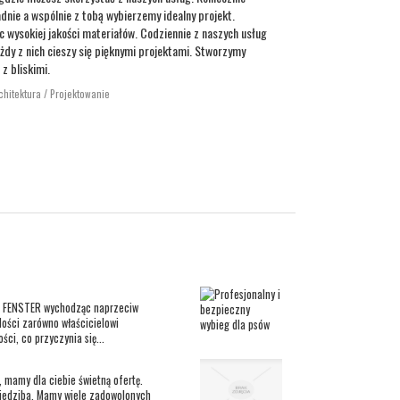
adnie a wspólnie z tobą wybierzemy idealny projekt.
 wysokiej jakości materiałów. Codziennie z naszych usług
ażdy z nich cieszy się pięknymi projektami. Stworzymy
z bliskimi.
chitektura / Projektowanie
rma FENSTER wychodząc naprzeciw
dości zarówno właścicielowi
ci, co przyczynia się...
, mamy dla ciebie świetną ofertę.
 siedziba. Mamy wiele zadowolonych