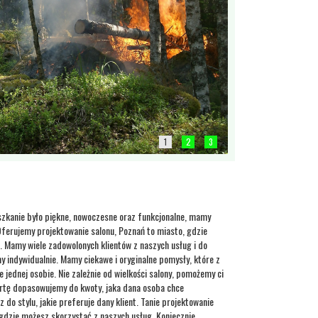
1
2
3
eszkanie było piękne, nowoczesne oraz funkcjonalne, mamy
 Oferujemy projektowanie salonu, Poznań to miasto, gdzie
a. Mamy wiele zadowolonych klientów z naszych usług i do
 indywidualnie. Mamy ciekawe i oryginalne pomysły, które z
 jednej osobie. Nie zależnie od wielkości salony, pomożemy ci
ertę dopasowujemy do kwoty, jaka dana osoba chce
do stylu, jakie preferuje dany klient. Tanie projektowanie
 gdzie możesz skorzystać z naszych usług. Koniecznie