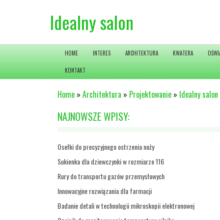
Idealny salon
HOME
INTERES
ARCHITEKTURA
KWATERA
OŚWI
KONTAKT
Home
»
Architektura
»
Projektowanie
»
Idealny salon
NAJNOWSZE WPISY:
Osełki do precyzyjnego ostrzenia noży
Sukienka dla dziewczynki w rozmiarze 116
Rury do transportu gazów przemysłowych
Innowacyjne rozwiązania dla farmacji
Badanie detali w technologii mikroskopii elektronowej