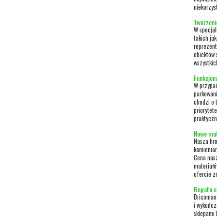
niekorzys
Tworzeni
W specjal
takich ja
reprezent
obiektów 
wszystkic
Funkcjon
W przypa
parkowani
chodzi o 
priorytet
praktyczn
Nowe mat
Nasza fir
kamieniar
Cena nasz
materiałó
ofercie z
Bogata o
Bricoman 
i wykońc
sklepami 