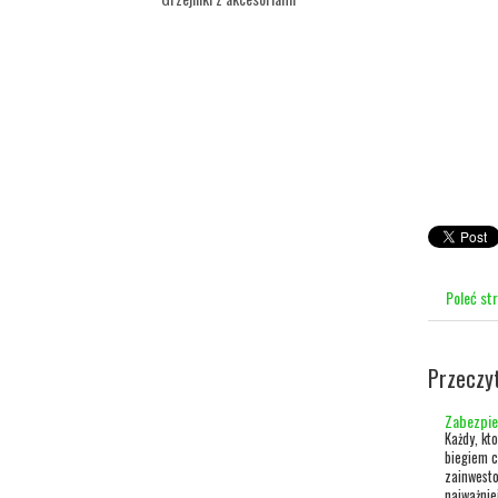
Poleć st
Przeczy
Zabezpie
Każdy, kt
biegiem c
zainwesto
najważnie