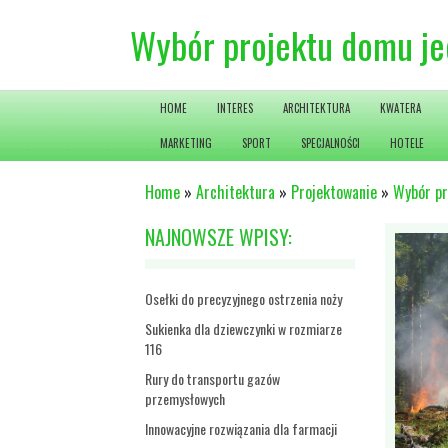
Wybór projektu domu j
HOME
INTERES
ARCHITEKTURA
KWATERA
MARKETING
SPORT
SPECJALNOŚCI
HOTELE
Home
»
Architektura
»
Projektowanie
»
Wybór pr
NAJNOWSZE WPISY:
Osełki do precyzyjnego ostrzenia noży
Sukienka dla dziewczynki w rozmiarze
116
Rury do transportu gazów
przemysłowych
Innowacyjne rozwiązania dla farmacji