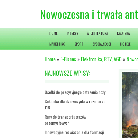
Nowoczesna i trwała an
HOME
INTERES
ARCHITEKTURA
KWATERA
MARKETING
SPORT
SPECJALNOŚCI
HOTELE
Home
»
E-Biznes
»
Elektronika, RTV, AGD
»
Nowoc
NAJNOWSZE WPISY:
Osełki do precyzyjnego ostrzenia noży
Sukienka dla dziewczynki w rozmiarze
116
Rury do transportu gazów
przemysłowych
Innowacyjne rozwiązania dla farmacji