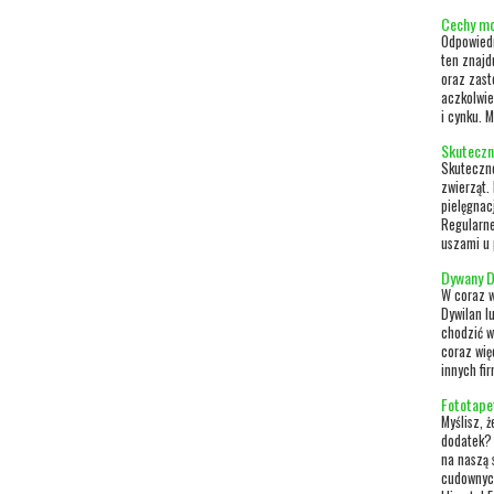
Cechy mo
Odpowiedn
ten znajd
oraz zast
aczkolwie
i cynku. M
Skuteczn
Skuteczne
zwierząt.
pielęgnac
Regularne
uszami u 
Dywany D
W coraz w
Dywilan lu
chodzić w
coraz wię
innych fi
Fototapet
Myślisz, ż
dodatek? 
na naszą 
cudownyc