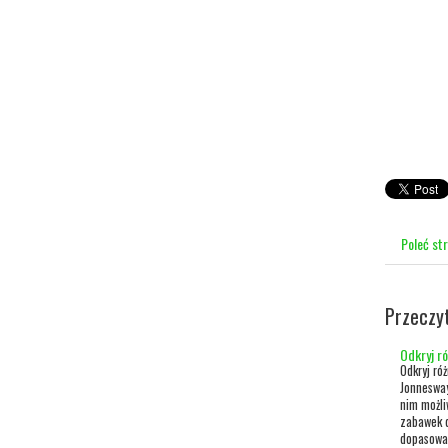
Poleć st
Przeczy
Odkryj r
Odkryj r
Jonnesway
nim możli
zabawek d
dopasowan