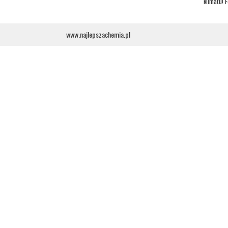
klimatu! F
www.najlepszachemia.pl