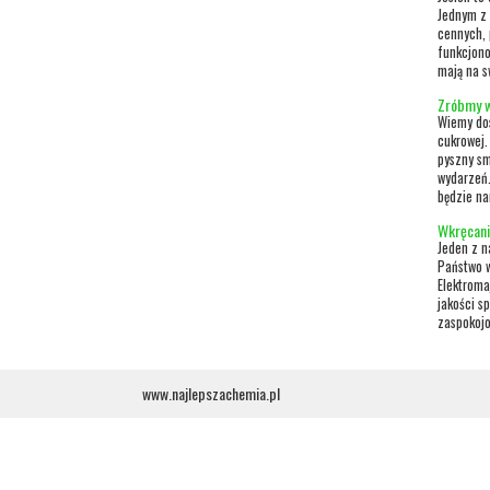
Jednym z 
cennych, 
funkcjono
mają na s
Zróbmy w
Wiemy dos
cukrowej.
pyszny sm
wydarzeń.
będzie na
Wkręcanie
Jeden z n
Państwo w
Elektroma
jakości s
zaspokojo
www.najlepszachemia.pl