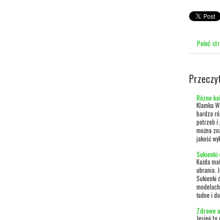
Poleć st
Przeczy
Rózne ko
Klamka Wa
bardzo ró
potrzeb i
można zna
jakość wy
Sukienki 
Każda mał
ubrania. 
Sukienki 
modelach.
ładne i do
Zdrowe a
Jesień to