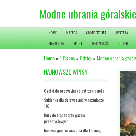
Modne ubrania góralski
HOME
INTERES
ARCHITEKTURA
KWATERA
MARKETING
SPORT
SPECJALNOŚCI
HOTELE
Home
»
E-Biznes
»
Odzież
»
Modne ubrania góral
NAJNOWSZE WPISY:
Osełki do precyzyjnego ostrzenia noży
Sukienka dla dziewczynki w rozmiarze
116
Rury do transportu gazów
przemysłowych
Innowacyjne rozwiązania dla farmacji