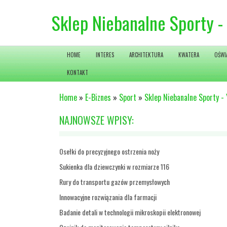
Sklep Niebanalne Sporty -
HOME
INTERES
ARCHITEKTURA
KWATERA
OŚWI
KONTAKT
Home
»
E-Biznes
»
Sport
»
Sklep Niebanalne Sporty - 
NAJNOWSZE WPISY:
Osełki do precyzyjnego ostrzenia noży
Sukienka dla dziewczynki w rozmiarze 116
Rury do transportu gazów przemysłowych
Innowacyjne rozwiązania dla farmacji
Badanie detali w technologii mikroskopii elektronowej