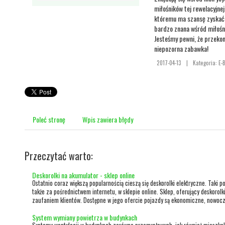
miłośników tej rewelacyjne
któremu ma szansę zyskać 
bardzo znana wśród miłośni
Jesteśmy pewni, że przeko
niepozorna zabawka!
2017-04-13
|
Kategoria: E-
Poleć stronę
Wpis zawiera błędy
Przeczytać warto:
Deskorolki na akumulator - sklep online
Ostatnio coraz większą popularnością cieszą się deskorolki elektryczne. Taki 
także za pośrednictwem internetu, w sklepie online. Sklep, oferujący deskorolk
zaufaniem klientów. Dostępne w jego ofercie pojazdy są ekonomiczne, nowocze
System wymiany powietrza w budynkach