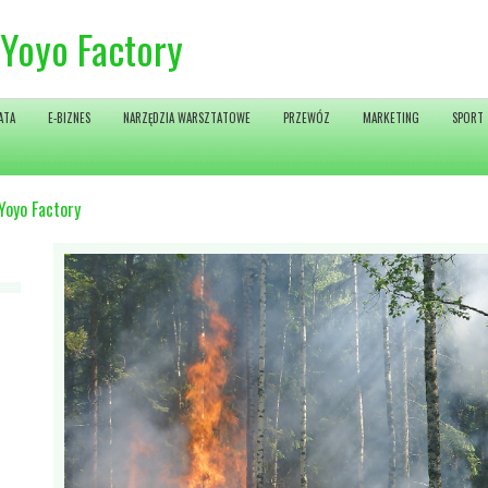
 Yoyo Factory
ATA
E-BIZNES
NARZĘDZIA WARSZTATOWE
PRZEWÓZ
MARKETING
SPORT
Yoyo Factory