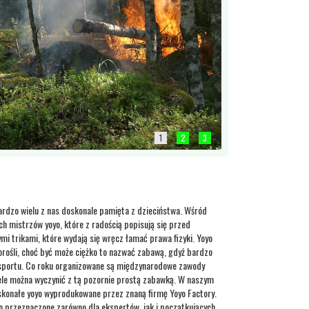
1
2
3
ardzo wielu z nas doskonale pamięta z dzieciństwa. Wśród
ch mistrzów yoyo, które z radością popisują się przed
i trikami, które wydają się wręcz łamać prawa fizyki. Yoyo
orośli, choć być może ciężko to nazwać zabawą, gdyż bardzo
 sportu. Co roku organizowane są międzynarodowe zawody
iele można wyczynić z tą pozornie prostą zabawką. W naszym
skonałe yoyo wyprodukowane przez znaną firmę Yoyo Factory.
yo przeznaczone zarówno dla ekspertów, jak i początkujących