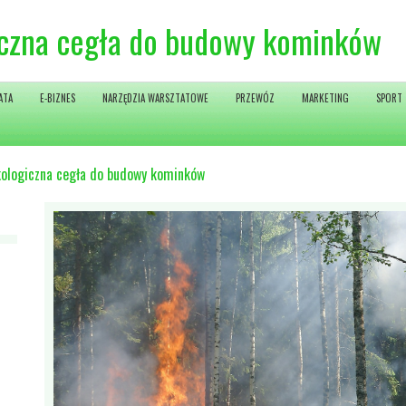
iczna cegła do budowy kominków
ATA
E-BIZNES
NARZĘDZIA WARSZTATOWE
PRZEWÓZ
MARKETING
SPORT
ologiczna cegła do budowy kominków