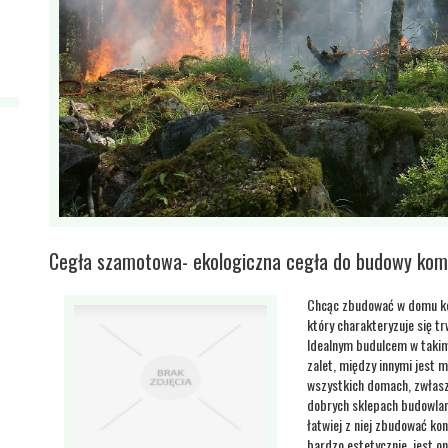
Cegła szamotowa- ekologiczna cegła do budowy ko
Chcąc zbudować w domu komi
który charakteryzuje się t
Idealnym budulcem w takim
zalet, między innymi jest
wszystkich domach, zwłaszc
dobrych sklepach budowlan
łatwiej z niej zbudować ko
bardzo estetycznie, jest 