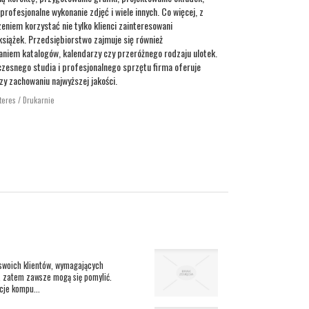
profesjonalne wykonanie zdjęć i wiele innych. Co więcej, z
niem korzystać nie tylko klienci zainteresowani
siążek. Przedsiębiorstwo zajmuje się również
niem katalogów, kalendarzy czy przeróżnego rodzaju ulotek.
zesnego studia i profesjonalnego sprzętu firma oferuje
zy zachowaniu najwyższej jakości.
teres / Drukarnie
swoich klientów, wymagających
i, zatem zawsze mogą się pomylić.
cje kompu...