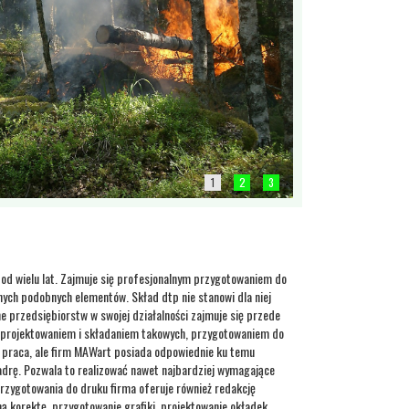
1
2
3
 od wielu lat. Zajmuje się profesjonalnym przygotowaniem do
nnych podobnych elementów. Skład dtp nie stanowi dla niej
 przedsiębiorstw w swojej działalności zajmuje się przede
i projektowaniem i składaniem takowych, przygotowaniem do
a praca, ale firm MAWart posiada odpowiednie ku temu
adrę. Pozwala to realizować nawet najbardziej wymagające
rzygotowania do druku firma oferuje również redakcję
ną korektę, przygotowanie grafiki, projektowanie okładek,