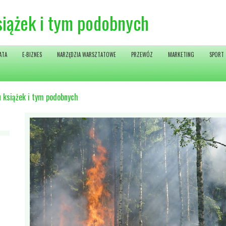
siążek i tym podobnych
ATA
E-BIZNES
NARZĘDZIA WARSZTATOWE
PRZEWÓZ
MARKETING
SPORT
 książek i tym podobnych