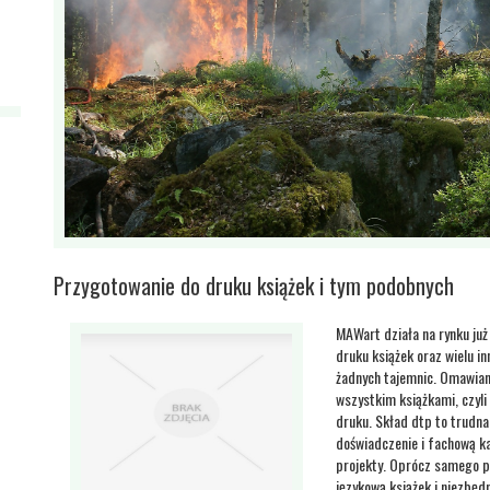
Przygotowanie do druku książek i tym podobnych
MAWart działa na rynku już
druku książek oraz wielu i
żadnych tajemnic. Omawiane
wszystkim książkami, czyl
druku. Skład dtp to trudn
doświadczenie i fachową k
projekty. Oprócz samego p
językową książek i niezbęd