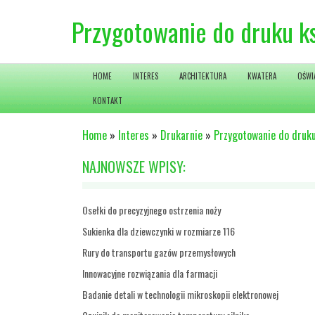
Przygotowanie do druku k
HOME
INTERES
ARCHITEKTURA
KWATERA
OŚWI
KONTAKT
Home
»
Interes
»
Drukarnie
»
Przygotowanie do druku
NAJNOWSZE WPISY:
Osełki do precyzyjnego ostrzenia noży
Sukienka dla dziewczynki w rozmiarze 116
Rury do transportu gazów przemysłowych
Innowacyjne rozwiązania dla farmacji
Badanie detali w technologii mikroskopii elektronowej