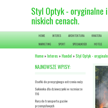
Styl Optyk - oryginalne
niskich cenach.
HOME
INTERES
ARCHITEKTURA
KWATERA
MARKETING
SPORT
SPECJALNOŚCI
HOTELE
Home
»
Interes
»
Handel
»
Styl Optyk - oryginal
NAJNOWSZE WPISY:
Osełki do precyzyjnego ostrzenia noży
Sukienka dla dziewczynki w rozmiarze
116
Rury do transportu gazów
przemysłowych