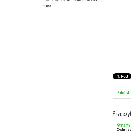
mięsa
Poleć st
Przeczy
Systemy 
Systemy w