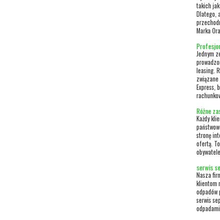
takich ja
Dlatego, 
przechodn
Marka Ora
Profesjon
Jednym ze
prowadzon
leasing. 
związane 
Express, 
rachunkow
Różne za
Każdy kli
państwowe
stronę in
ofertą. To
obywatele.
serwis se
Nasza fir
klientom 
odpadów p
serwis se
odpadami.