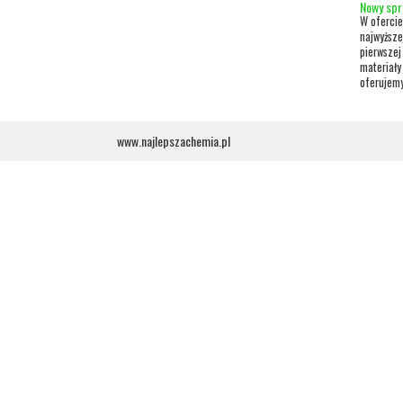
Nowy spr
W ofercie
najwyższe
pierwszej
materiały
oferujemy
www.najlepszachemia.pl