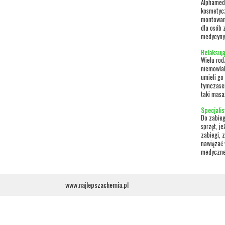
Alphamed 
kosmetycz
montowane
dla osób 
medycyny 
Relaksuj
Wielu rod
niemowlak
umieli go
tymczasem
taki masa
Specjalis
Do zabieg
sprzęt, j
zabiegi, 
nawiązać 
medyczneg
www.najlepszachemia.pl