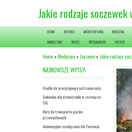
Jakie rodzaje soczewek 
HOME
INTERES
ARCHITEKTURA
KWATERA
MARKETING
SPORT
SPECJALNOŚCI
HOTELE
Home
»
Medycyna
»
Leczenie
»
Jakie rodzaje soc
NAJNOWSZE WPISY:
Osełki do precyzyjnego ostrzenia noży
Sukienka dla dziewczynki w rozmiarze
116
Rury do transportu gazów
przemysłowych
Innowacyjne rozwiązania dla farmacji