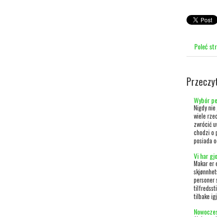
Poleć st
Przeczy
Wybór p
Nigdy nie
wiele rze
zwrócić u
chodzi o 
posiada o
Vi har g
Makar er e
skjønnhet
personer s
tilfredsst
tilbake ig
Nowoczes