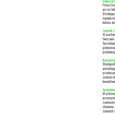
najbardz
Firma Cro
po raz ko
Działając
najwyższe
kolana al
Textolit,
W asortym
tworzywa k
Sprzedaje
grubościa
produkcyj
Kowalstw
Steelgard
posiadają
przekazyw
znaleźć m
kowalstwo
Specjaln
W ofercie
przemysło
zawiasów 
chowane, 
znanych i