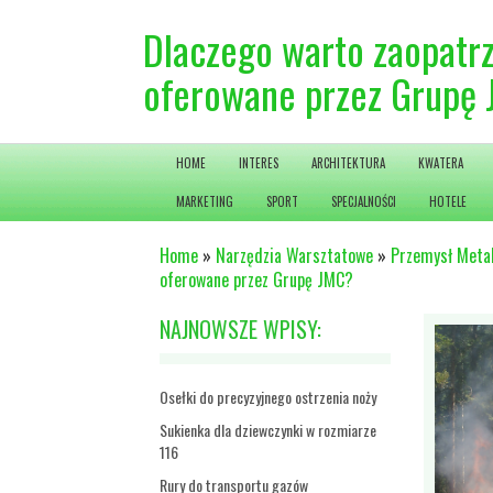
Dlaczego warto zaopatrz
oferowane przez Grupę
HOME
INTERES
ARCHITEKTURA
KWATERA
MARKETING
SPORT
SPECJALNOŚCI
HOTELE
Home
»
Narzędzia Warsztatowe
»
Przemysł Meta
oferowane przez Grupę JMC?
NAJNOWSZE WPISY:
Osełki do precyzyjnego ostrzenia noży
Sukienka dla dziewczynki w rozmiarze
116
Rury do transportu gazów