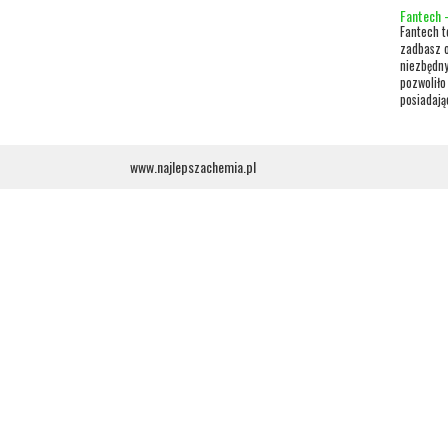
Fantech -
Fantech t
zadbasz o
niezbędny
pozwoliło
posiadają
www.najlepszachemia.pl