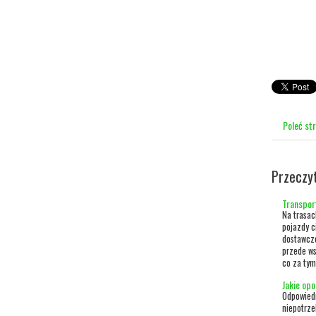
Poleć st
Przeczy
Transpor
Na trasac
pojazdy c
dostawcze
przede ws
co za tym
Jakie op
Odpowiedn
niepotrze