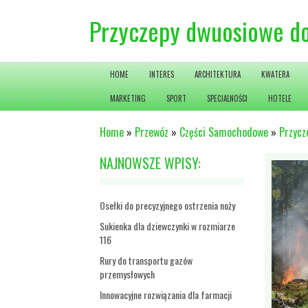
Przyczepy dwuosiowe d
HOME
INTERES
ARCHITEKTURA
KWATERA
MARKETING
SPORT
SPECJALNOŚCI
HOTELE
Home
»
Przewóz
»
Części Samochodowe
»
Przycz
NAJNOWSZE WPISY:
Osełki do precyzyjnego ostrzenia noży
Sukienka dla dziewczynki w rozmiarze
116
Rury do transportu gazów
przemysłowych
Innowacyjne rozwiązania dla farmacji