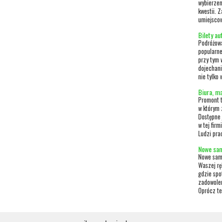
wybierzem
kwestii. 
umiejscow
Bilety a
Podróżowa
popularne
przy tym 
dojechani
nie tylko
Biura, ma
Promont t
w którym 
Dostępne 
w tej fir
Ludzi pra
Nowe sam
Nowe samo
Waszej rę
gdzie spo
zadowoleni
Oprócz te