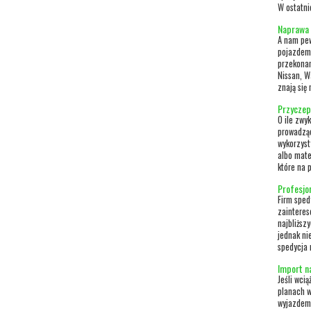
W ostatnic
Naprawa
A nam pew
pojazdem,
przekonam
Nissan, W
znają się
Przyczep
O ile zwy
prowadząc
wykorzyst
albo mate
które na p
Profesjon
Firm sped
zainteres
najbliższ
jednak nie
spedycja m
Import n
Jeśli wci
planach w
wyjazdem.