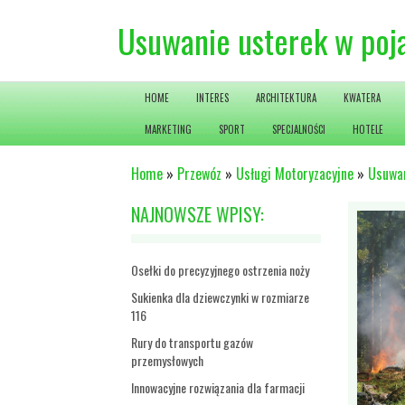
Usuwanie usterek w po
HOME
INTERES
ARCHITEKTURA
KWATERA
MARKETING
SPORT
SPECJALNOŚCI
HOTELE
Home
»
Przewóz
»
Usługi Motoryzacyjne
»
Usuwa
NAJNOWSZE WPISY:
Osełki do precyzyjnego ostrzenia noży
Sukienka dla dziewczynki w rozmiarze
116
Rury do transportu gazów
przemysłowych
Innowacyjne rozwiązania dla farmacji