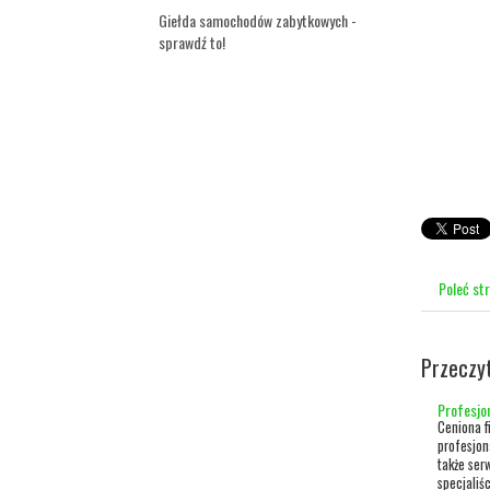
Giełda samochodów zabytkowych -
sprawdź to!
Poleć st
Przeczy
Profesjo
Ceniona f
profesjon
także ser
specjaliśc