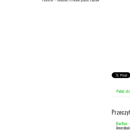
Poleć st
Przeczy
BarBus -
Amerykańs