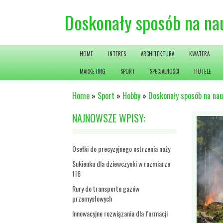
Doskonały sposób na nau
HOME
INTERES
ARCHITEKTURA
KWATERA
MARKETING
SPORT
SPECJALNOŚCI
HOTELE
Home
»
Sport
»
Hobby
»
Doskonały sposób na nau
NAJNOWSZE WPISY:
Osełki do precyzyjnego ostrzenia noży
Sukienka dla dziewczynki w rozmiarze
116
Rury do transportu gazów
przemysłowych
Innowacyjne rozwiązania dla farmacji