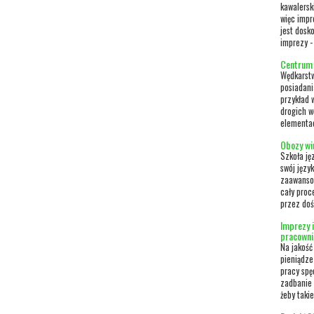
kawalersk
więc impr
jest dosk
imprezy - 
Centrum 
Wędkarstw
posiadani
przykład 
drogich w
elementac
Obozy wi
Szkoła ję
swój języ
zaawansow
cały proc
przez doś
Imprezy 
pracowni
Na jakość
pieniądze
pracy spę
zadbanie 
żeby taki