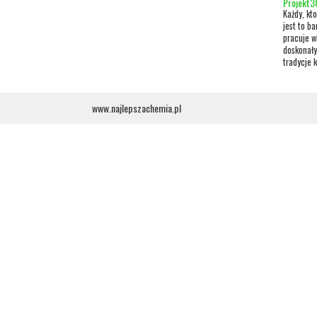
Projekt3
Każdy, kt
jest to b
pracuje w
doskonały
tradycje k
www.najlepszachemia.pl