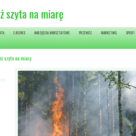
ż szyta na miarę
ATA
E-BIZNES
NARZĘDZIA WARSZTATOWE
PRZEWÓZ
MARKETING
SPORT
eż szyta na miarę