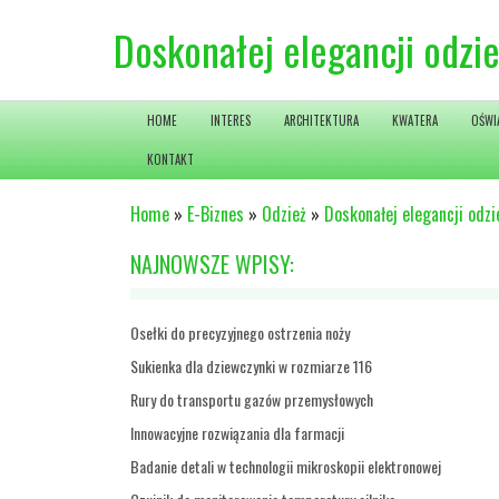
Doskonałej elegancji odzie
HOME
INTERES
ARCHITEKTURA
KWATERA
OŚWI
KONTAKT
Home
»
E-Biznes
»
Odzież
»
Doskonałej elegancji odzi
NAJNOWSZE WPISY:
Osełki do precyzyjnego ostrzenia noży
Sukienka dla dziewczynki w rozmiarze 116
Rury do transportu gazów przemysłowych
Innowacyjne rozwiązania dla farmacji
Badanie detali w technologii mikroskopii elektronowej