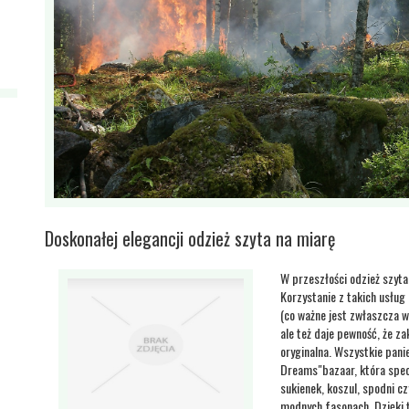
Doskonałej elegancji odzież szyta na miarę
W przeszłości odzież szyta
Korzystanie z takich usług
(co ważne jest zwłaszcza w
ale też daje pewność, że z
oryginalna. Wszystkie pani
Dreams"bazaar, która specj
sukienek, koszul, spodni c
modnych fasonach. Dzięki t