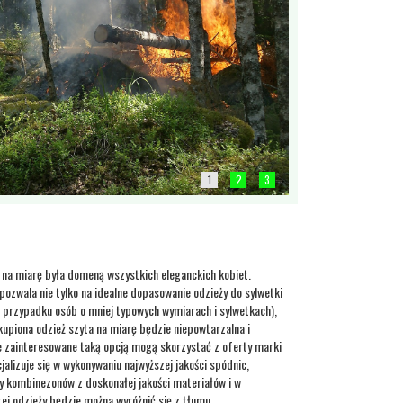
1
2
3
 na miarę była domeną wszystkich eleganckich kobiet.
 pozwala nie tylko na idealne dopasowanie odzieży do sylwetki
 przypadku osób o mniej typowych wymiarach i sylwetkach),
akupiona odzież szyta na miarę będzie niepowtarzalna i
e zainteresowane taką opcją mogą skorzystać z oferty marki
alizuje się w wykonywaniu najwyższej jakości spódnic,
zy kombinezonów z doskonałej jakości materiałów i w
ej odzieży będzie można wyróżnić się z tłumu.