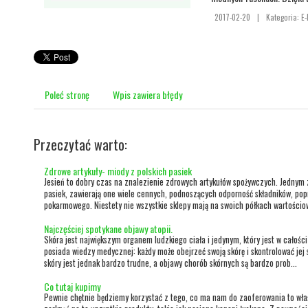
2017-02-20
|
Kategoria: E
Poleć stronę
Wpis zawiera błędy
Przeczytać warto:
Zdrowe artykuły- miody z polskich pasiek
Jesień to dobry czas na znalezienie zdrowych artykułów spożywczych. Jednym 
pasiek, zawierają one wiele cennych, podnoszących odporność składników, pop
pokarmowego. Niestety nie wszystkie sklepy mają na swoich półkach wartościow
Najczęściej spotykane objawy atopii.
Skóra jest największym organem ludzkiego ciała i jedynym, który jest w całości
posiada wiedzy medycznej: każdy może obejrzeć swoją skórę i skontrolować jej 
skóry jest jednak bardzo trudne, a objawy chorób skórnych są bardzo prob...
Co tutaj kupimy
Pewnie chętnie będziemy korzystać z tego, co ma nam do zaoferowania to wła